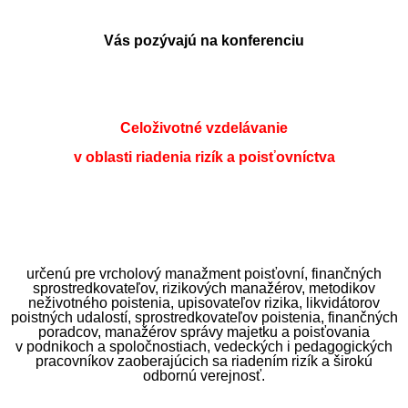
Vás pozývajú na konferenciu
Celoživotné vzdelávanie
v oblasti riadenia rizík a poisťovníctva
určen
ú
pre
vrcholový manažment poisťovní, finančných
sprostredkovateľov,
rizikových manažérov, metodikov
neživotného poistenia, upisovateľov rizika, likvidátorov
poistných udalostí, sprostredkovateľov poistenia, finančných
poradcov, manažérov správy majetku
a poisťovania
v podnikoch a spoločnostiach, vedeckých i pedagogických
pracovníkov zaoberajúcich sa riadením rizík
a širokú
odbornú verejnosť.