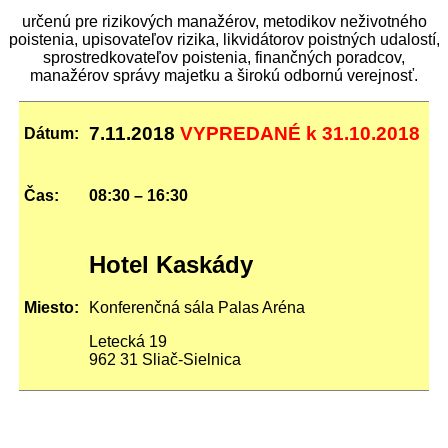
určen
ú
pre rizikových manažérov, metodikov neživotného
poistenia, upisovateľov rizika, likvidátorov poistných udalostí,
sprostredkovateľov poistenia, finančných poradcov,
manažérov správy majetku a širokú odbornú verejnosť.
7.11.2018
VYPREDANÉ k 31.10.2018
Dátum:
Čas:
08:30 – 16:30
Hotel Kaskády
Konferenčná sála Palas Aréna
Miesto:
Letecká 19
962 31 Sliač-Sielnica