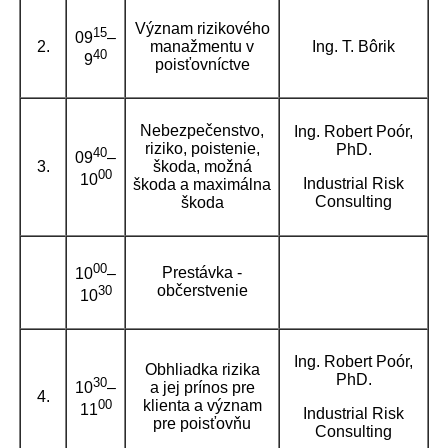
Význam rizikového
15
09
–
2.
manažmentu v
Ing. T. Bôrik
40
9
poisťovníctve
Nebezpečenstvo,
Ing. Robert Poór,
riziko, poistenie,
PhD.
40
09
–
3.
škoda, možná
00
10
Industrial Risk
škoda a maximálna
Consulting
škoda
00
Prestávka -
10
–
občerstvenie
30
10
Ing. Robert Poór,
Obhliadka rizika
PhD.
30
10
–
a jej prínos pre
4.
00
klienta a význam
11
Industrial Risk
pre poisťovňu
Consulting