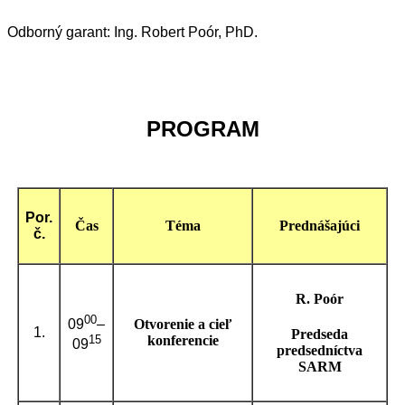
Odborný garant: Ing. Robert Poór, PhD.
PROGRAM
Por.
Čas
Téma
Prednášajúci
č.
R. Poór
00
Otvorenie a cieľ
09
–
1.
Predseda
konferencie
15
09
predsedníctva
SARM