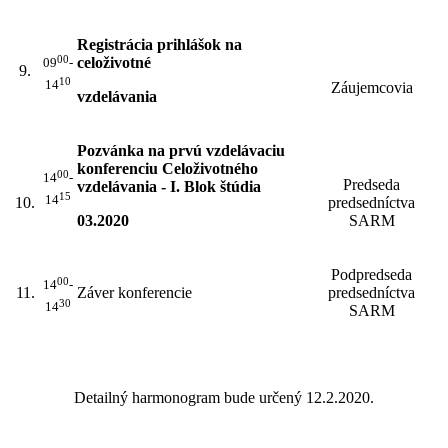
Registrácia prihlášok na
00
celoživotné
09
-
9.
10
14
Záujemcovia
vzdelávania
Pozvánka na prvú vzdelávaciu
konferenciu Celoživotného
00
14
-
Predseda
vzdelávania - I. Blok štúdia
15
14
10.
predsedníctva
03.2020
SARM
Podpredseda
00
14
-
11.
Záver konferencie
predsedníctva
30
14
SARM
Detailný harmonogram bude určený 12.2.2020.