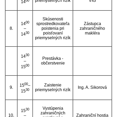
priemyselných rizík
VIG
00
14
Skúsenosti
00
14
sprostredkovateľa
Zástupca
–
8.
poistenia pri
zahraničného
30
poisťovaní
makléra
14
priemyselných rizík
30
14
Prestávka -
–
občerstvenie
00
15
00
Zaistenie
15
–
9.
Ing. A. Sikorová
priemyselných rizík
30
15
Vystúpenia
30
15
zahraničných
–
10.
Zahraniční hostia