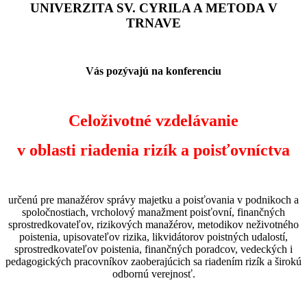
UNIVERZITA SV. CYRILA A METODA V
TRNAVE
Vás pozývajú na konferenciu
Celoživotné vzdelávanie
v oblasti riadenia rizík a poisťovníctva
určenú pre manažérov správy majetku a poisťovania v podnikoch a
spoločnostiach, vrcholový manažment poisťovní, finančných
sprostredkovateľov, rizikových manažérov, metodikov neživotného
poistenia, upisovateľov rizika, likvidátorov poistných udalostí,
sprostredkovateľov poistenia, finančných poradcov, vedeckých i
pedagogických pracovníkov zaoberajúcich sa riadením rizík a širokú
odbornú verejnosť.