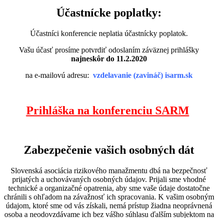
Účastnícke poplatky:
Účastníci konferencie neplatia účastnícky poplatok.
Vašu účasť prosíme potvrdiť odoslaním záväznej prihlášky
najneskôr do 11.2.2020
na e-mailovú adresu:
vzdelavanie (zavináč) isarm.sk
Prihláška na konferenciu SARM
Zabezpečenie vašich osobných dát
Slovenská asociácia rizikového manažmentu dbá na bezpečnosť
prijatých a uchovávaných osobných údajov. Prijali sme vhodné
technické a organizačné opatrenia, aby sme vaše údaje dostatočne
chránili s ohľadom na závažnosť ich spracovania. K vašim osobným
údajom, ktoré sme od vás získali, nemá prístup žiadna neoprávnená
osoba a neodovzdávame ich bez vášho súhlasu ďalším subjektom na