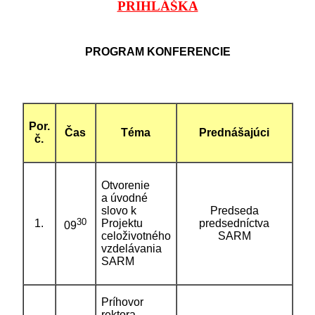
PRIHLÁŠKA
PROGRAM KONFERENCIE
Por.
Čas
Téma
Prednášajúci
č.
Otvorenie
a úvodné
slovo k
Predseda
30
1.
Projektu
predsedníctva
09
celoživotného
SARM
vzdelávania
SARM
Príhovor
rektora