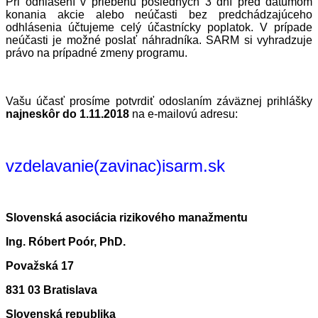
Pri odhlásení v priebehu posledných 3 dní pred dátumom
konania akcie alebo neúčasti bez predchádzajúceho
odhlásenia účtujeme celý účastnícky poplatok. V prípade
neúčasti je možné poslať náhradníka. SARM si vyhradzuje
právo na prípadné zmeny programu.
Vašu účasť prosíme potvrdiť odoslaním záväznej prihlášky
najneskôr do
1.11
.201
8
na e-mailovú adresu:
vzdelavanie(zavinac)isarm.sk
Slovenská asociácia rizikového manažmentu
Ing. Róbert Poór, PhD.
Považská 17
831 03 Bratislava
Slovenská republika