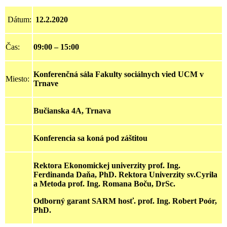
Dátum:
12.2.2020
Čas:
09:00 – 15:00
Konferenčná sála Fakulty sociálnych vied UCM v
Miesto:
Trnave
Bučianska 4A, Trnava
Konferencia sa koná pod záštitou
Rektora
Ekonomickej
univerzity prof. Ing.
Ferdinanda Daňa, PhD. Rektora Univerzity sv.Cyrila
a Metoda prof. Ing. Romana Boču,
DrSc.
Odborný
garant
SARM hosť. prof. Ing. Robert Poór,
PhD.