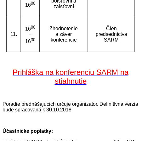
poisťovní a
00
16
zaisťovní
00
Zhodnotenie
Člen
16
11.
a záver
predsedníctva
–
konferencie
SARM
30
16
Prihláška na
konferenciu SARM
na
stiahnutie
Poradie prednášajúcich určuje organizátor. Definitívna verzia
bude spracovaná k 30.10.2018
Účastnícke poplatky: