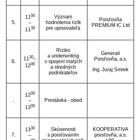
00
Význam
11
Poisťovňa
5.
hodnotenia rizík
–
PREMIUM IC Ltd
pre upisovateľa
30
11
Riziko
Generali
a underwriting
30
11
–
Poisťovňa, a.s.
6.
v spojení malých
00
12
a stredných
Ing. Juraj Smrek
podnikateľov
00
12
.
Prestávka - obed
–
00
13
30
Skúsenosti
KOOPERATIVA
13
7.
s poisťovaním
poisťovňa, a.s.
–