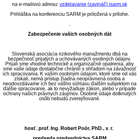
na e-mailovú adresu:
vzdelavanie (zavináč) isarm.sk
Prihláška na
konferenciu SARM
je priložená
v prílohe
.
.
Zabezpečenie vašich osobných dát
Slovenská asociácia rizikového manažmentu
dbá na
bezpečnosť prijatých a uchovávaných osobných údajov.
Prijali sme vhodné technické a organizačné opatrenia, aby
sme vaše údaje dostatočne chránili s ohľadom na závažnosť
ich spracovania. K vašim osobným údajom, ktoré sme od vás
získali, nemá prístup žiadna neoprávnená osoba a
neodovzdávame ich bez vášho súhlasu ďalším subjektom na
ďalšie spracovanie, ak to nevyžaduje zákon, alebo v prípade
ochrany našich právnych záujmov. Osobné údaje dotknutých
osôb nebudú zverejňované
.
hosť. prof. Ing. Robert Poór, PhD., v. r.
predseda predsedníctva SARM