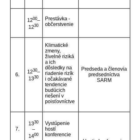
Prestávka -
00
12
–
občerstvenie
30
12
Klimatické
zmeny,
živelné riziká
a ich
dôsledky na
Predseda a členovia
30
12
–
riadenie rizík
6.
predsedníctva
30
13
i očakávané
SARM
tendencie
budúcich
riešení v
poisťovníctve
30
Vystúpenie
13
7.
hostí
–
konferencie
00
14