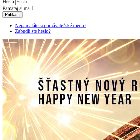
Heslo
Pamätaj si ma
Prihlásiť
Nepamätáte si používateľské meno?
Zabudli ste heslo?