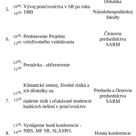
Dekanka
Vývoj poisťovníctva v SR po roku
00
10
-
5.
Národohospodárskej
1989
30
10
fakulty
Členovia
Predstavenie Projektu
30
10
-
6.
predsedníctva
celoživotného vzdelávania
00
12
SARM
00
12
-
Prestávka - občerstvenie
30
12
Klimatické zmeny, živelné riziká a
Predseda a členovia
ich dôsledky na
30
12
-
predsedníctva
30
13
7.
riadenie rizík i očakávané tendencie
SARM
budúcich riešení v poisťovníctve
Vystúpenie hostí konferencie -
30
13
-
NBS, MF SR, SLASPO.
30
14
8.
Hostia konferencie