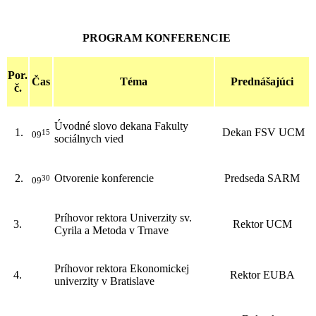
PROGRAM KONFERENCIE
Por.
Čas
Téma
Prednášajúci
č.
Úvodné slovo dekana Fakulty
1.
Dekan FSV UCM
15
09
sociálnych vied
2.
Otvorenie konferencie
Predseda SARM
30
09
Príhovor rektora Univerzity sv.
3.
Rektor UCM
Cyrila a Metoda v Trnave
Príhovor rektora Ekonomickej
4.
Rektor EUBA
univerzity v Bratislave