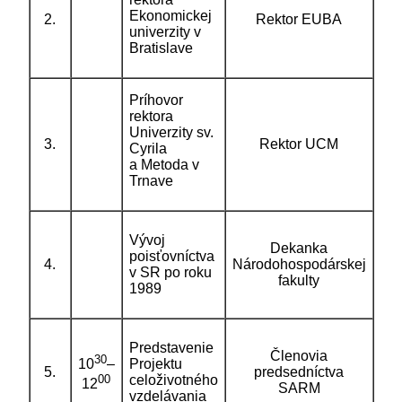
Ekonomickej
2.
Rektor EUBA
univerzity v
Bratislave
Príhovor
rektora
Univerzity sv.
3.
Rektor UCM
Cyrila
a Metoda v
Trnave
Vývoj
Dekanka
poisťovníctva
4.
Národohospodárskej
v SR po roku
fakulty
1989
Predstavenie
Členovia
30
10
–
Projektu
5.
predsedníctva
00
celoživotného
12
SARM
vzdelávania