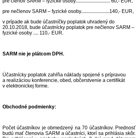
pre členov SARM – fyzické osoby............................
60
,- EUR,
pre nečlenov SARM – fyzické osoby.......................
14
0,- EUR,
v prípade ak bude účastníčky poplatok uhradený do
20.10
.201
8
, bude účastnícky poplatok pre nečlenov SARM –
fyzické osoby ....
110
,- EUR.
SARM nie je plátcom DPH.
Účastnícky poplatok zahŕňa náklady spojené s prípravou
a realizáciou konferencie, obed, občerstvenie a certifikát
v elektronickej forme.
Obchodné podmienky:
Počet účastníkov je obmedzený na
7
0 účastníkov. Prednosť
budú mať členovia SARM a účastníci, ktorí sa prihlásia skôr.